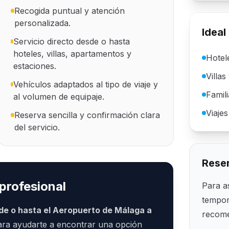
Recogida puntual y atención
personalizada.
Ideal
Servicio directo desde o hasta
hoteles, villas, apartamentos y
Hotel
estaciones.
Villas
Vehículos adaptados al tipo de viaje y
Famil
al volumen de equipaje.
Viaje
Reserva sencilla y confirmación clara
del servicio.
Reser
profesional
Para a
tempor
de o hasta el Aeropuerto de Málaga a
recome
para ayudarte a encontrar una opción