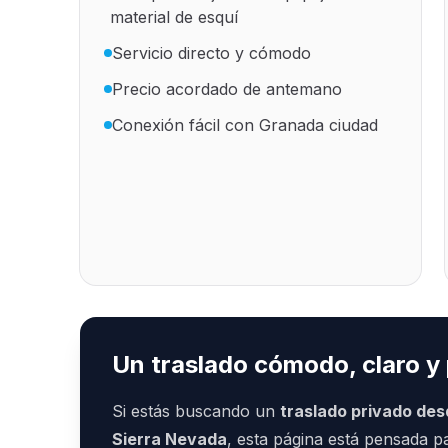
material de esquí
Servicio directo y cómodo
Precio acordado de antemano
Conexión fácil con Granada ciudad
Un traslado cómodo, claro y 
Si estás buscando un
traslado privado des
Sierra Nevada
, esta página está pensada 