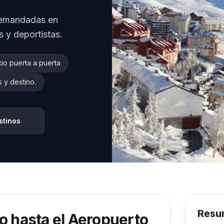
 demandadas en
 y deportistas.
cio puerta a puerta
 y destino.
stinos
Resum
o hasta el Aeropuerto