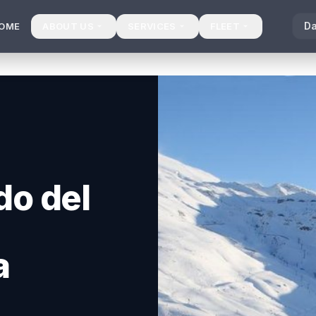
D
OME
ABOUT US
SERVICES
FLEET
do del
a