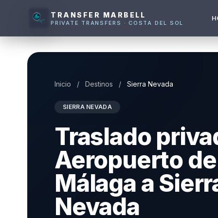
TRANSFER MARBELL
H
PRIVATE TRANSFERS · COSTA DEL SOL
Inicio
/
Destinos
/
Sierra Nevada
SIERRA NEVADA
Traslado priva
Aeropuerto de
Málaga a Sierr
Nevada