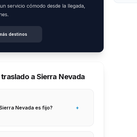
r un servicio cómodo desde la llegada,
nes.
más destinos
 traslado a Sierra Nevada
 Sierra Nevada es fijo?
+