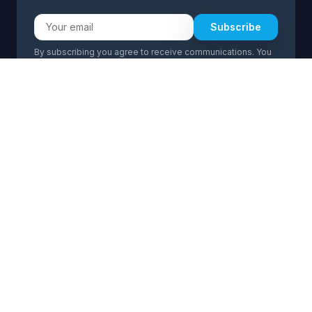
Subscribe
By subscribing you agree to receive communications. You
can unsubscribe at any time.
Language:
ES
EN
(+34) 692 926 919
(+34) 692 926 919
info@transfermarbell.com
24/7 support
Legal
© 2026 Transfer Marbell. All rights reserved.