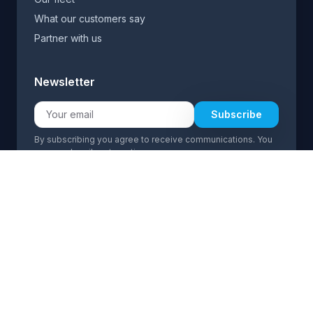
What our customers say
Partner with us
Newsletter
Subscribe
By subscribing you agree to receive communications. You
can unsubscribe at any time.
Language:
ES
EN
(+34) 692 926 919
(+34) 692 926 919
info@transfermarbell.com
24/7 support