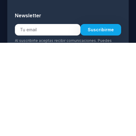
Newsletter
Suscribirme
Al suscribirte aceptas recibir comunicaciones. Puedes
darte de baja en cualquier momento.
Idioma:
ES
EN
(+34) 692 926 919
(+34) 692 926 919
info@transfermarbell.com
Atención 24/7
Legal