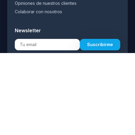
Opiniones de nuestros clientes
Colaborar con nosotros
Newsletter
Suscribirme
Al suscribirte aceptas recibir comunicaciones. Puedes
darte de baja en cualquier momento.
Idioma:
ES
EN
(+34) 692 926 919
(+34) 692 926 919
info@transfermarbell.com
Atención 24/7